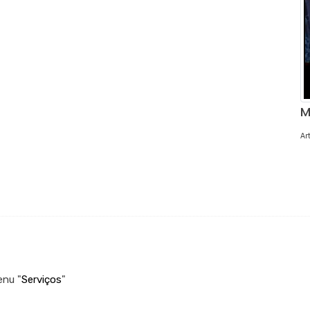
M
Ar
enu "
Serviços
"