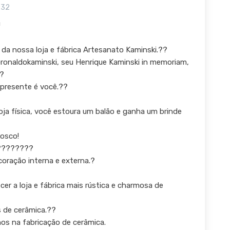
:32
U
da nossa loja e fábrica Artesanato Kaminski.??
ronaldokaminski, seu Henrique Kaminski in memoriam,
??
presente é você.??
loja física, você estoura um balão e ganha um brinde
nosco!
?‍????‍??
coração interna e externa.?
r a loja e fábrica mais rústica e charmosa de
s de cerâmica.??
os na fabricação de cerâmica.