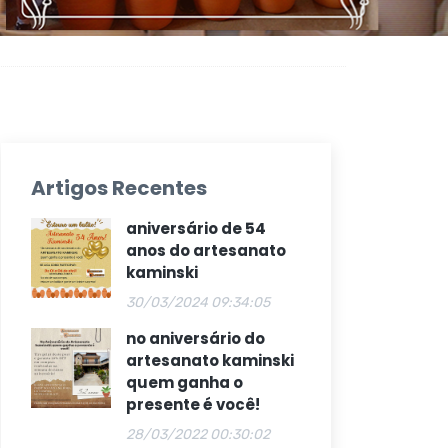
Artigos Recentes
aniversário de 54
anos do artesanato
kaminski
30/03/2024 09:34:05
no aniversário do
artesanato kaminski
quem ganha o
presente é você!
28/03/2022 00:30:02