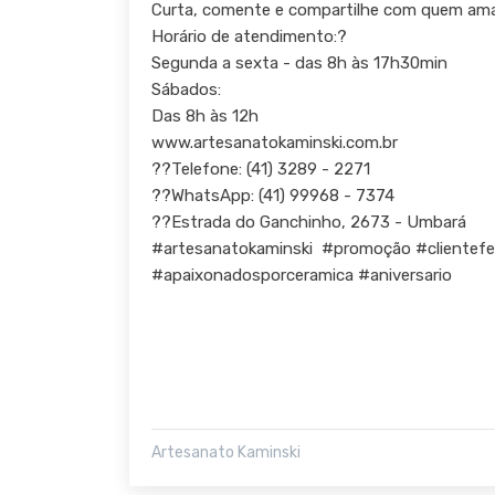
Curta, comente e compartilhe com quem am
Horário de atendimento:?
Segunda a sexta - das 8h às 17h30min
Sábados:
Das 8h às 12h
www.artesanatokaminski.com.br
??Telefone: (41) 3289 - 2271
??WhatsApp: (41) 99968 - 7374
??Estrada do Ganchinho, 2673 - Umbará
#artesanatokaminski #promoção #clientefel
#apaixonadosporceramica #aniversario
Artesanato Kaminski