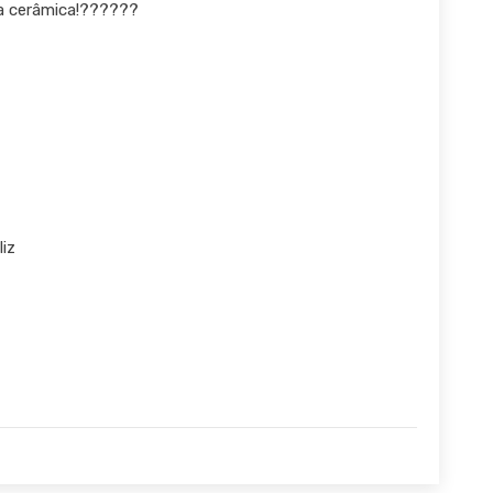
a cerâmica!??????
iz