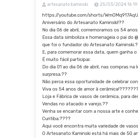
artesanato kaminski
25/03/2024 16:19
https://youtube.com/shorts/WmOMq917Aq
Aniversário do Artesanato Kaminski!??
No dia 06 de abril, comemoramos os 54 anos 
Essa data simboliza e homenageia o pai do @
que foi o fundador do Artesanato Kaminski.
E, para comemorar essa data, quem ganha o 
É muito fácil participar.
Do dia 01 ao dia 06 de abril, nas compras na 
surpresa.??
Não perca essa oportunidade de celebrar co
Viva os 54 anos de amor à cerâmica!???????
Loja e Fábrica de vasos de cerâmica, para de
Vendas no atacado e varejo.??
Venha se encantar com a nossa arte e conhece
Curitiba.????
Aqui você encontra muita variedade de vaso
O Artesanato Kaminski está há mais de 50 an