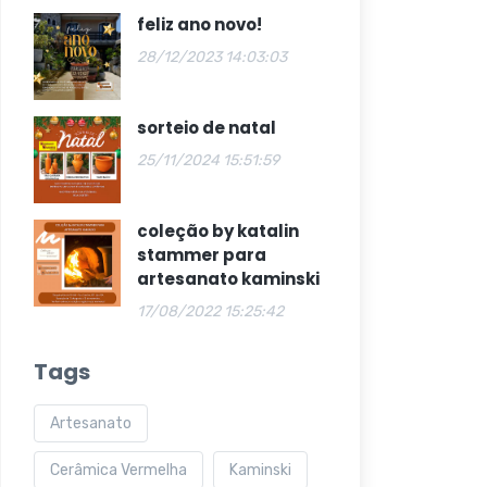
feliz ano novo!
28/12/2023 14:03:03
sorteio de natal
25/11/2024 15:51:59
coleção by katalin
stammer para
artesanato kaminski
17/08/2022 15:25:42
Tags
Artesanato
Cerâmica Vermelha
Kaminski