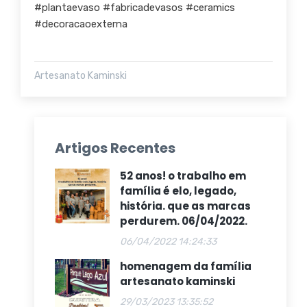
#plantaevaso #fabricadevasos #ceramics
#decoracaoexterna
Artesanato Kaminski
Artigos Recentes
52 anos! o trabalho em
família é elo, legado,
história. que as marcas
perdurem. 06/04/2022.
06/04/2022 14:24:33
homenagem da família
artesanato kaminski
29/03/2023 13:35:52