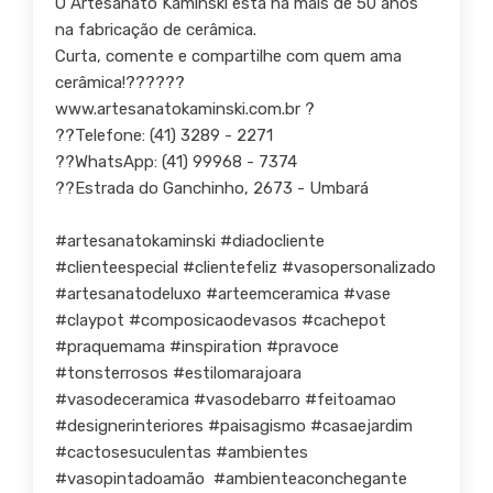
O Artesanato Kaminski está há mais de 50 anos
na fabricação de cerâmica.
Curta, comente e compartilhe com quem ama
cerâmica!??????
www.artesanatokaminski.com.br ?
??Telefone: (41) 3289 - 2271
??WhatsApp: (41) 99968 - 7374
??Estrada do Ganchinho, 2673 - Umbará
#artesanatokaminski #diadocliente
#clienteespecial #clientefeliz #vasopersonalizado
#artesanatodeluxo #arteemceramica #vase
#claypot #composicaodevasos #cachepot
#praquemama #inspiration #pravoce
#tonsterrosos #estilomarajoara
#vasodeceramica #vasodebarro #feitoamao
#designerinteriores #paisagismo #casaejardim
#cactosesuculentas #ambientes
#vasopintadoamão #ambienteaconchegante