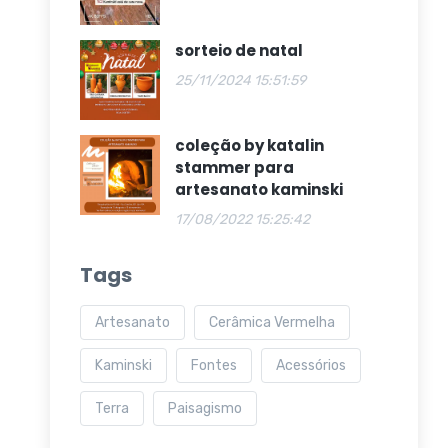
sorteio de natal
25/11/2024 15:51:59
coleção by katalin
stammer para
artesanato kaminski
17/08/2022 15:25:42
Tags
Artesanato
Cerâmica Vermelha
Kaminski
Fontes
Acessórios
Terra
Paisagismo