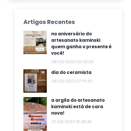
Artigos Recentes
no aniversário do
artesanato kaminski
quem ganha o presente é
você!
28/03/2022 00:30:02
dia do ceramista
28/05/2022 07:19:30
a argila do artesanato
kaminski está de cara
nova!
21/08/2023 15:38:35